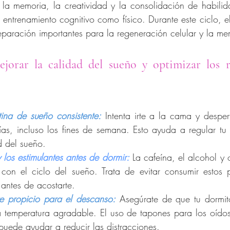
la memoria, la creatividad y la consolidación de habilid
l entrenamiento cognitivo como físico. Durante este ciclo, e
eparación importantes para la regeneración celular y la me
jorar la calidad del sueño y optimizar los re
tina de sueño consistente:
 Intenta irte a la cama y desper
ías, incluso los fines de semana. Esto ayuda a regular tu r
d del sueño.
y los estimulantes antes de dormir:
 La cafeína, el alcohol y o
r con el ciclo del sueño. Trata de evitar consumir estos 
antes de acostarte.
e propicio para el descanso:
 Asegúrate de que tu dormito
a temperatura agradable. El uso de tapones para los oído
puede ayudar a reducir las distracciones.