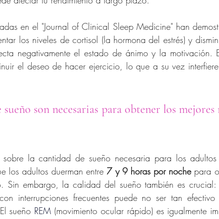
ede afectar tu rendimiento a largo plazo.
cadas en el "Journal of Clinical Sleep Medicine" han demostr
r los niveles de cortisol (la hormona del estrés) y disminui
ecta negativamente el estado de ánimo y la motivación. Es
uir el deseo de hacer ejercicio, lo que a su vez interfiere
 sueño son necesarias para obtener los mejores r
sobre la cantidad de sueño necesaria para los adultos 
ue los adultos duerman entre 
7 y 9 horas por noche
 para o
co. Sin embargo, la calidad del sueño también es crucial: 
on interrupciones frecuentes puede no ser tan efectivo
El sueño 
REM
(movimiento ocular rápido) es igualmente im