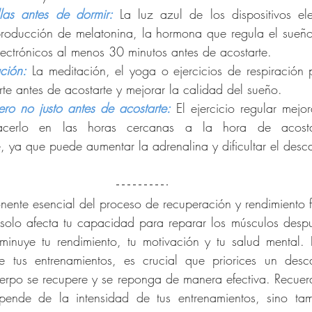
llas antes de dormir:
La luz azul de los dispositivos ele
a producción de melatonina, la hormona que regula el sueño
electrónicos al menos 30 minutos antes de acostarte.
ación:
La meditación, el yoga o ejercicios de respiración 
rte antes de acostarte y mejorar la calidad del sueño.
ero no justo antes de acostarte:
 El ejercicio regular mejor
acerlo en las horas cercanas a la hora de acosta
, ya que puede aumentar la adrenalina y dificultar el desc
ente esencial del proceso de recuperación y rendimiento fí
solo afecta tu capacidad para reparar los músculos despué
minuye tu rendimiento, tu motivación y tu salud mental. P
de tus entrenamientos, es crucial que priorices un des
erpo se recupere y se reponga de manera efectiva. Recuerda
epende de la intensidad de tus entrenamientos, sino ta