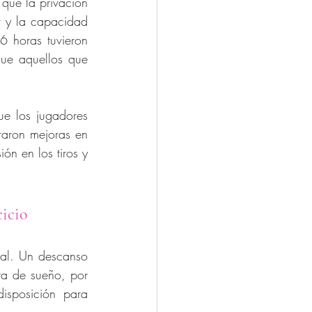
 que la privación 
r y la capacidad 
6 horas tuvieron 
que aquellos que 
e los jugadores 
aron mejoras en 
n en los tiros y 
cicio
tal. Un descanso 
a de sueño, por 
isposición para 