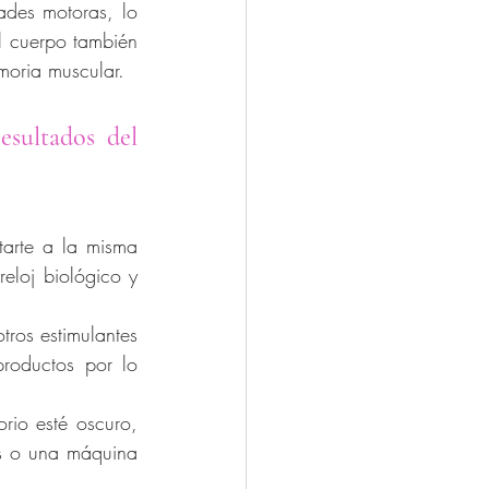
ades motoras, lo 
l cuerpo también 
moria muscular.
sultados del 
tarte a la misma 
eloj biológico y 
tros estimulantes 
productos por lo 
rio esté oscuro, 
s o una máquina 