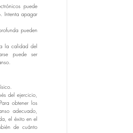
ctrónicos puede 
. Intenta apagar 
profunda pueden 
a la calidad del 
rse puede ser 
anso.
sico. 
s del ejercicio, 
ara obtener los 
canso adecuado, 
, el éxito en el 
mbién de cuánto 