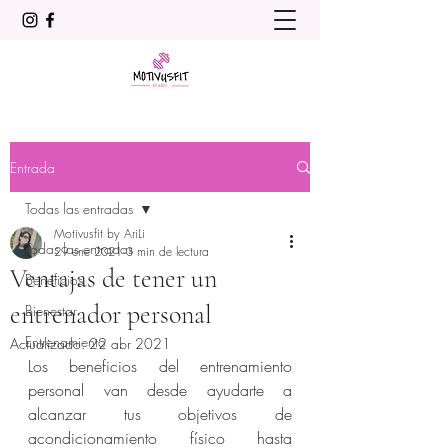
Entrada
Todas las entradas
Motivusfit by AriLi
Todas las entradas
29 ene 2021
3 min de lectura
Ventajas de tener un
Beneficios
entrenador personal
Bienestar
Entrenamiento
Actualizado:
22 abr 2021
Los beneficios del entrenamiento 
personal van desde ayudarte a 
alcanzar tus objetivos de 
acondicionamiento físico hasta 