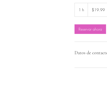
19.99
US
1 h
1
$19.99
dollars
Reservar ahora
Datos de contact