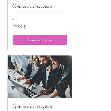
Nombre del servicio
1 h
19,99
19,99 $
US-
Dollar
Reservar ahora
Nombre del servicio